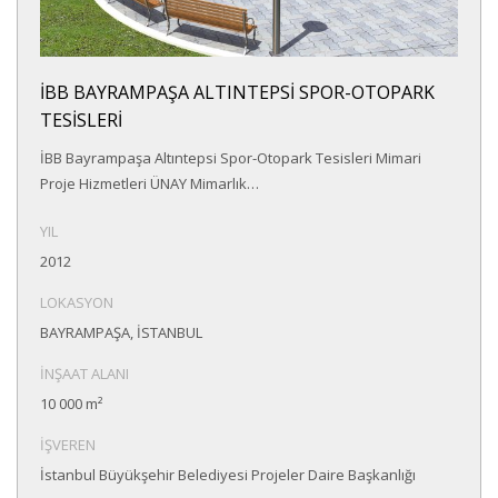
İBB BAYRAMPAŞA ALTINTEPSİ SPOR-OTOPARK
TESİSLERİ
İBB Bayrampaşa Altıntepsi Spor-Otopark Tesisleri Mimari
Proje Hizmetleri ÜNAY Mimarlık…
YIL
2012
LOKASYON
BAYRAMPAŞA, İSTANBUL
İNŞAAT ALANI
10 000 m²
İŞVEREN
İstanbul Büyükşehir Belediyesi Projeler Daire Başkanlığı