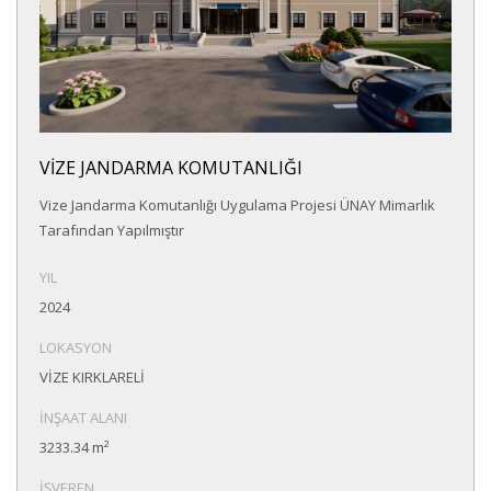
VİZE JANDARMA KOMUTANLIĞI
Vize Jandarma Komutanlığı Uygulama Projesi ÜNAY Mimarlık
Tarafından Yapılmıştır
YIL
2024
LOKASYON
VİZE KIRKLARELİ
İNŞAAT ALANI
3233.34 m²
İŞVEREN